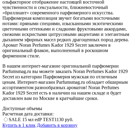
ольфакторное отображение настоящей восточной
чувственности и сексуальности, ближневосточный
«бриллиант» современного парфюмерного искусства.
Парфюмерная композиция звучит богатыми восточными
нотами: пряными специями, изысканными экзотическими
цветочными оттенками и сладкими фруктовыми аккордами,
свежими искристыми цитрусовыми акцентами и элегантным
дыханием эфирных масел редких драгоценных пород дерева.
Аромат Noran Perfumes Kador 1929 Secret заключен в
оригинальный флакон, выполненный в роскошном
фирменном стиле.
В нашем интернет-магазине оригинальной парфюмерии
Parfumsmag.ru вы можете заказать Noran Perfumes Kador 1929
Secret из категории Парфюмерия мужская по отличным
ценам. Интернет-магазин Parfumsmag.ru обладает обширным
ассортиментом разнообразных ароматов! Noran Perfumes
Kador 1929 Secret есть в наличии на нашем складе и будет
доставлен вам по Москве в кратчайшие сроки.
Доступные объемы
Расчетная дата доставки:
SALE
15 мл edP TEST
1130
руб.
Купить в 1 клик
Добавить в корзину