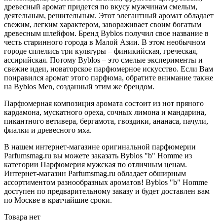
древесный аромат придется по вкусу мужчинам смелым,
деятельным, решительным. Этот элегантный аромат обладает
свежим, легким характером, завораживает своим богатым
древесным шлейфом. Бренд Byblos получил свое название в
честь старинного города в Малой Азии. В этом необычном
городе сплелись три культуры – финикийская, греческая,
ассирийская. Потому Byblos – это смелые эксперименты и
свежие идеи, новаторское парфюмерное искусство. Если Вам
понравился аромат этого парфюма, обратите внимание также
на Byblos Men, созданный этим же брендом.
Парфюмерная композиция аромата состоит из нот пряного
кардамона, мускатного ореха, сочных лимона и мандарина,
пикантного ветивера, бергамота, гвоздики, ананаса, пачули,
фиалки и древесного мха.
В нашем интернет-магазине оригинальной парфюмерии
Parfumsmag.ru вы можете заказать Byblos "b" Homme из
категории Парфюмерия мужская по отличным ценам.
Интернет-магазин Parfumsmag.ru обладает обширным
ассортиментом разнообразных ароматов! Byblos "b" Homme
доступен по предварительному заказу и будет доставлен вам
по Москве в кратчайшие сроки.
Товара нет