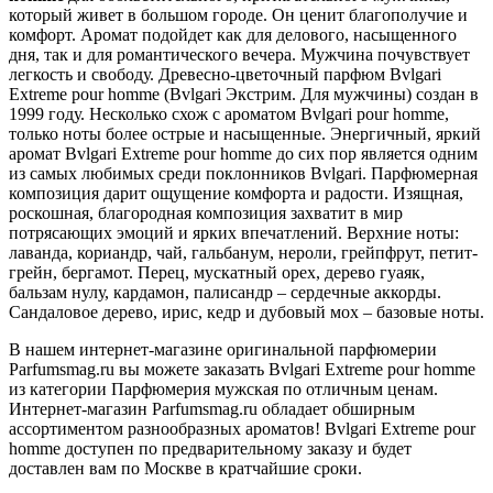
который живет в большом городе. Он ценит благополучие и
комфорт. Аромат подойдет как для делового, насыщенного
дня, так и для романтического вечера. Мужчина почувствует
легкость и свободу. Древесно-цветочный парфюм Bvlgari
Extreme pour homme (Bvlgari Экстрим. Для мужчины) создан в
1999 году. Несколько схож с ароматом Bvlgari pour homme,
только ноты более острые и насыщенные. Энергичный, яркий
аромат Bvlgari Extreme pour homme до сих пор является одним
из самых любимых среди поклонников Bvlgari. Парфюмерная
композиция дарит ощущение комфорта и радости. Изящная,
роскошная, благородная композиция захватит в мир
потрясающих эмоций и ярких впечатлений. Верхние ноты:
лаванда, кориандр, чай, гальбанум, нероли, грейпфрут, петит-
грейн, бергамот. Перец, мускатный орех, дерево гуаяк,
бальзам нулу, кардамон, палисандр – сердечные аккорды.
Сандаловое дерево, ирис, кедр и дубовый мох – базовые ноты.
В нашем интернет-магазине оригинальной парфюмерии
Parfumsmag.ru вы можете заказать Bvlgari Extreme pour homme
из категории Парфюмерия мужская по отличным ценам.
Интернет-магазин Parfumsmag.ru обладает обширным
ассортиментом разнообразных ароматов! Bvlgari Extreme pour
homme доступен по предварительному заказу и будет
доставлен вам по Москве в кратчайшие сроки.