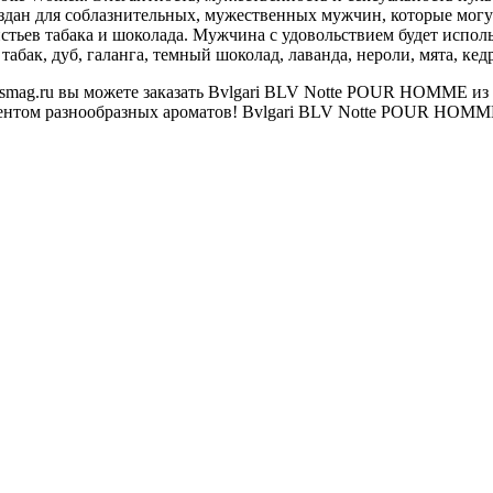
дан для соблазнительных, мужественных мужчин, которые могут
тьев табака и шоколада. Мужчина с удовольствием будет исполь
ак, дуб, галанга, темный шоколад, лаванда, нероли, мята, кедр,
smag.ru вы можете заказать Bvlgari BLV Notte POUR HOMME из
ентом разнообразных ароматов! Bvlgari BLV Notte POUR HOMME 