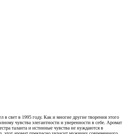
в свет в 1995 году. Как и многие другие творения этого
лному чувства элегантности и уверенности в себе. Аромат
сестра таланта и истинные чувства не нуждаются в
n, этот аромат прекрасно украсит мужчину современного,