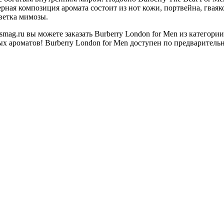
ая композиция аромата состоит из нот кожи, портвейна, гваяко
цветка мимозы.
ag.ru вы можете заказать Burberry London for Men из категор
 ароматов! Burberry London for Men доступен по предварительн