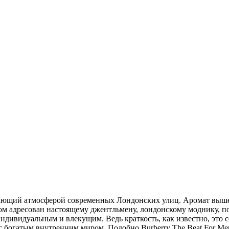
жающий атмосферой современных Лондонских улиц. Аромат вышел 
юм адресован настоящему джентльмену, лондонскому моднику, по
индивидуальным и влекущим. Ведь краткость, как известно, это 
с богатым внутренним миром. Подобно Burberry The Beat For Me