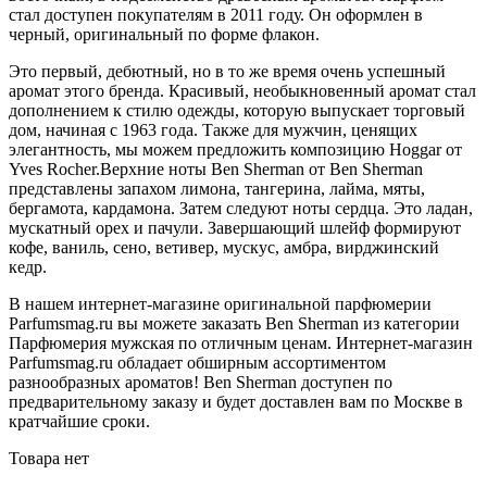
стал доступен покупателям в 2011 году. Он оформлен в
черный, оригинальный по форме флакон.
Это первый, дебютный, но в то же время очень успешный
аромат этого бренда. Красивый, необыкновенный аромат стал
дополнением к стилю одежды, которую выпускает торговый
дом, начиная с 1963 года. Также для мужчин, ценящих
элегантность, мы можем предложить композицию Hoggar от
Yves Rocher.Верхние ноты Ben Sherman от Ben Sherman
представлены запахом лимона, тангерина, лайма, мяты,
бергамота, кардамона. Затем следуют ноты сердца. Это ладан,
мускатный орех и пачули. Завершающий шлейф формируют
кофе, ваниль, сено, ветивер, мускус, амбра, вирджинский
кедр.
В нашем интернет-магазине оригинальной парфюмерии
Parfumsmag.ru вы можете заказать Ben Sherman из категории
Парфюмерия мужская по отличным ценам. Интернет-магазин
Parfumsmag.ru обладает обширным ассортиментом
разнообразных ароматов! Ben Sherman доступен по
предварительному заказу и будет доставлен вам по Москве в
кратчайшие сроки.
Товара нет