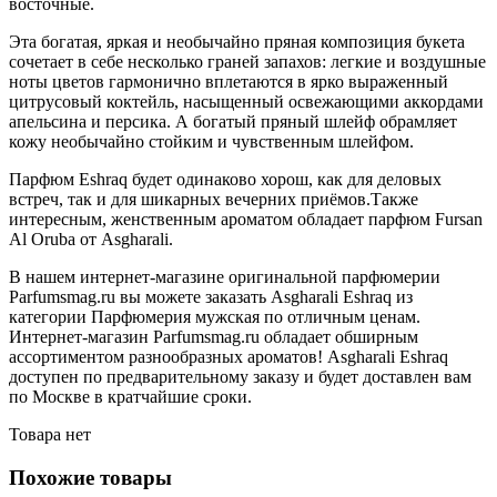
восточные.
Эта богатая, яркая и необычайно пряная композиция букета
сочетает в себе несколько граней запахов: легкие и воздушные
ноты цветов гармонично вплетаются в ярко выраженный
цитрусовый коктейль, насыщенный освежающими аккордами
апельсина и персика. А богатый пряный шлейф обрамляет
кожу необычайно стойким и чувственным шлейфом.
Парфюм Eshraq будет одинаково хорош, как для деловых
встреч, так и для шикарных вечерних приёмов.Также
интересным, женственным ароматом обладает парфюм Fursan
Al Oruba от Asgharali.
В нашем интернет-магазине оригинальной парфюмерии
Parfumsmag.ru вы можете заказать Asgharali Eshraq из
категории Парфюмерия мужская по отличным ценам.
Интернет-магазин Parfumsmag.ru обладает обширным
ассортиментом разнообразных ароматов! Asgharali Eshraq
доступен по предварительному заказу и будет доставлен вам
по Москве в кратчайшие сроки.
Товара нет
Похожие товары